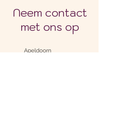
Neem contact
met ons op
Apeldoorn
06-30369791
doulazussen@gmail.com
Voornaam
Achternaam