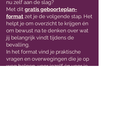
nu zelf aan de slag?
Met dit
gratis geboorteplan-
format
zet je de volgende stap. Het
helpt je om overzicht te krijgen én
om bewust na te denken over wat
jij belangrijk vindt tijdens de
bevalling.​
In het format vind je praktische
vragen en overwegingen die je op
weg helpen, voor jezelf én voor je
zorgverleners.
Jij kiest zelf wat je invult. De lijst is
enorm en is bedoeld ter inspiratie,
om erachter te komen wat jij
belangrijk vindt! Je kunt het hier
over hebben met je partner en je
zorgverlener.
Kortom:​
- Gebaseerd op de tips die we